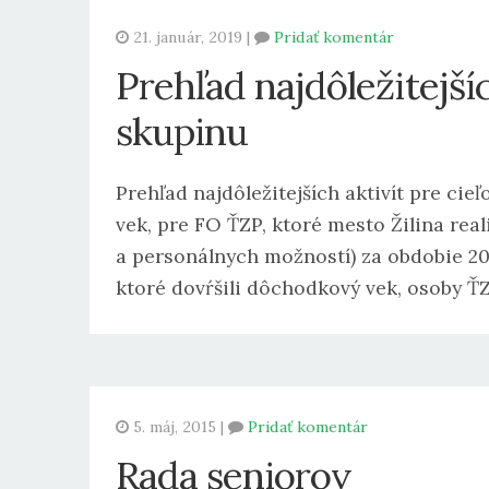
21. január, 2019 |
Pridať komentár
Prehľad najdôležitejšíc
skupinu
Prehľad najdôležitejších aktivít pre cie
vek, pre FO ŤZP, ktoré mesto Žilina rea
a personálnych možností) za obdobie 201
ktoré dovŕšili dôchodkový vek, osoby Ť
5. máj, 2015 |
Pridať komentár
Rada seniorov