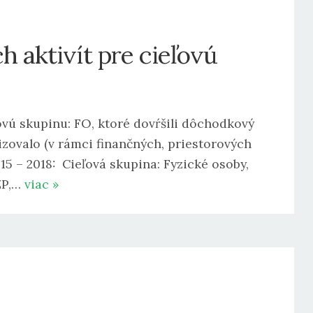
h aktivít pre cieľovú
ľovú skupinu: FO, ktoré dovŕšili dôchodkový
lizovalo (v rámci finančných, priestorových
5 – 2018: Cieľová skupina: Fyzické osoby,
ZP,…
viac »