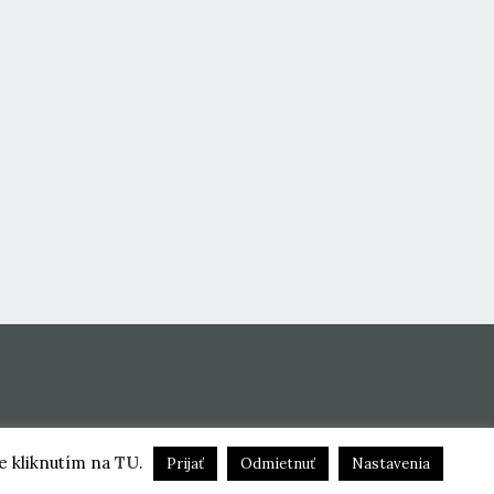
ie kliknutím na
TU
.
Prijať
Odmietnuť
Nastavenia