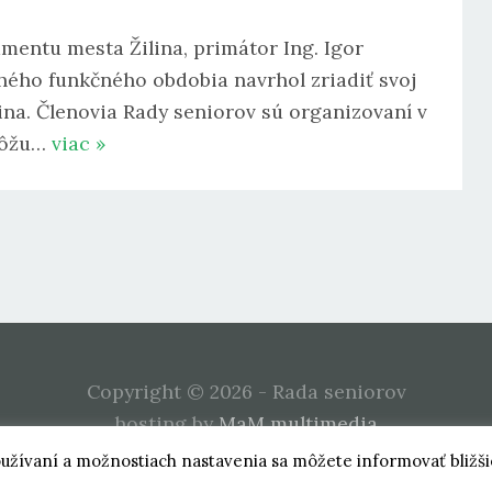
mentu mesta Žilina, primátor Ing. Igor
hého funkčného obdobia navrhol zriadiť svoj
na. Členovia Rady seniorov sú organizovaní v
môžu…
viac »
Copyright © 2026 - Rada seniorov
hosting by
MaM multimedia
oužívaní a možnostiach nastavenia sa môžete informovať bližš