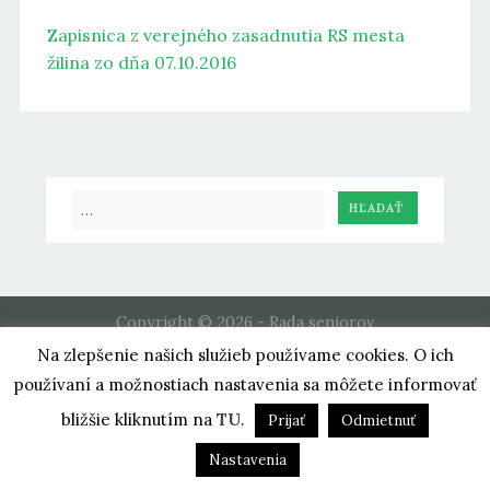
Zapisnica z verejného zasadnutia RS mesta
žilina zo dňa 07.10.2016
Copyright © 2026 - Rada seniorov
hosting by
MaM multimedia
Na zlepšenie našich služieb používame cookies. O ich
používaní a možnostiach nastavenia sa môžete informovať
bližšie kliknutím na
TU
.
Prijať
Odmietnuť
Nastavenia